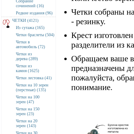
Собрание
сочинений (16)
Четки собраны н
Редкие издания (96)
- резинку.
ЧЕТКИ (4121)
Из сутажа (165)
Крест изготовлен
Четки браслеты (504)
Четки в
разделители из к
автомобиль (72)
Четки из
Обращаем ваше в
дерева (289)
предназначены дл
Четки из
камня (1625)
пожалуйста, обра
Четки лестовка (41)
понимание.
Четки на 10 зерен
(перстные) (135)
Четки на 100
зерен (47)
Четки на 150
зерен (23)
Четки на 20
зерен (143)
Четки на 30