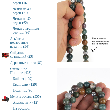
зерен (165)
Четки на 40
зерен (21)
Четки на 50
зерен (62)
Четки с крупным
зерном (93)
Альбомы и
подарочные
издания (344)
Собрания
сочинений (23)
Дорожные книги (82)
Священное
Писание (428)
Библия (129)
Евангелие (129)
Псалтирь (98)
Молитвословы (335)
Акафистник (12)
На русском