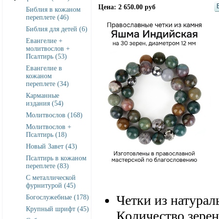
Цена: 2 650.00 руб
Библия в кожаном
переплете (46)
Библия для детей (6)
Евангелие +
молитвослов +
Псалтирь (53)
Евангелие в
кожаном
переплете (34)
Карманные
издания (54)
Молитвослов (168)
Молитвослов +
Псалтирь (18)
Новый Завет (43)
Псалтирь в кожаном
переплете (83)
С металлической
фурнитурой (45)
Четки из натур
Богослужебные (178)
Крупный шрифт (45)
Количество зерен