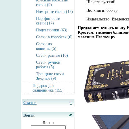
Красные восковые
Шрифт: русский
свечи (9)
Вес книги: 600 гр.
Номерные свечи (17)
Парафиновые
Издательство: Введенс
свечи (17)
Предлагаем купить книгу 
Подсвечники (63)
Крестом, тиснение блинтово
Свечи в коробках (6)
магазине Псалом.ру
Свечи из
вощины (5)
Свечи разные (10)
Свечи ручной
работы (5)
Троицкие свечи.
Зеленые (9)
Подарок для
священника (155)
Статьи
Войти
Логин