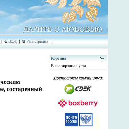
|
Вход
|
Регистрация
|
Корзина
Ваша корзина пуста
ическим
ое, состаренный