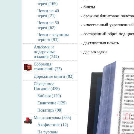
зерен (165)
- бинты
Четки на 40
зерен (21)
- сложное блинтовое. золото
Четки на 50
- качественный укрепленный
зерен (62)
- состаренный обрез под цве
Четки с крупным
зерном (93)
- двухцветная печать
Альбомы и
подарочные
- две закладки
издания (344)
Собрания
сочинений (23)
Дорожные книги (82)
Священное
Писание (428)
Библия (129)
Евангелие (129)
Псалтирь (98)
Молитвословы (335)
Акафистник (12)
На русском