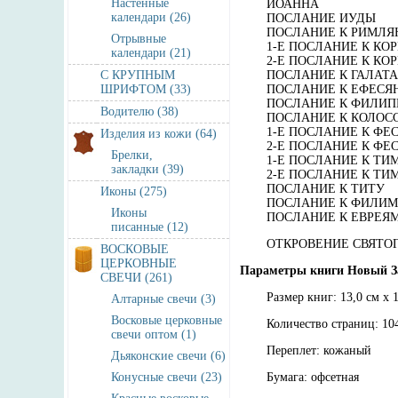
Настенные
ИОАННА
календари (26)
ПОСЛАНИЕ ИУДЫ
ПОСЛАНИЕ К РИМЛ
Отрывные
1-Е ПОСЛАНИЕ К К
календари (21)
2-Е ПОСЛАНИЕ К К
С КРУПНЫМ
ПОСЛАНИЕ К ГАЛАТ
ШРИФТОМ (33)
ПОСЛАНИЕ К ЕФЕСЯ
ПОСЛАНИЕ К ФИЛИ
Водителю (38)
ПОСЛАНИЕ К КОЛОС
1-Е ПОСЛАНИЕ К Ф
Изделия из кожи (64)
2-Е ПОСЛАНИЕ К Ф
Брелки,
1-Е ПОСЛАНИЕ К Т
закладки (39)
2-Е ПОСЛАНИЕ К Т
ПОСЛАНИЕ К ТИТУ
Иконы (275)
ПОСЛАНИЕ К ФИЛИ
Иконы
ПОСЛАНИЕ К ЕВРЕЯ
писанные (12)
ОТКРОВЕНИЕ СВЯТО
ВОСКОВЫЕ
ЦЕРКОВНЫЕ
Параметры книги Новый За
СВЕЧИ (261)
Размер книг: 13,0 см x 1
Алтарные свечи (3)
Восковые церковные
Количество страниц: 10
свечи оптом (1)
Переплет: кожаный
Дьяконские свечи (6)
Конусные свечи (23)
Бумага: офсетная