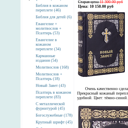
Старая цена
11 300.00 руб
Библия в кожаном
Цена: 10 150.00 руб
переплете (46)
Библия для детей (6)
Евангелие +
молитвослов +
Псалтирь (53)
Евангелие в
кожаном
переплете (34)
Карманные
издания (54)
Молитвослов (168)
Молитвослов +
Псалтирь (18)
Новый Завет (43)
Очень качественно сделанн
Псалтирь в кожаном
Прекрасный кожаный перепле
переплете (83)
удобной. Цвет: тёмно-синий.
С металлической
фурнитурой (45)
Богослужебные (178)
Крупный шрифт (45)