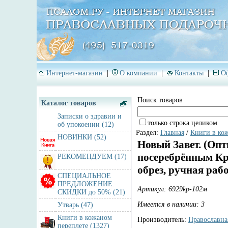
Интернет-магазин
|
О компании
|
Контакты
|
Оф
Поиск товаров
Каталог товаров
Записки о здравии и
только строка целиком
об упокоении (12)
Раздел:
Главная
/
Книги в ко
НОВИНКИ (52)
Новый Завет. (Опт
посеребрённым Кре
РЕКОМЕНДУЕМ (17)
обрез, ручная раб
СПЕЦИАЛЬНОЕ
ПРЕДЛОЖЕНИЕ.
Артикул: 6929kp-102м
СКИДКИ до 50% (21)
Имеется в наличии: 3
Утварь (47)
Книги в кожаном
Производитель:
Православна
переплете (1327)