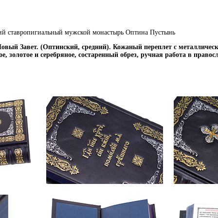
кий ставропигиальный мужской монастырь Оптина Пустынь
Новый Завет. (Оптинский, средний). Кожаный переплет с металличе
е, золотое и серебряное, состаренный обрез, ручная работа в право