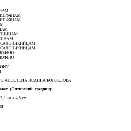
ЯНАМ
ОРИНФЯНАМ
ОРИНФЯНАМ
АМ
НАМ
ППИЙЦАМ
СЯНАМ
ЕССАЛОНИКИЙЦАМ
ЕССАЛОНИКИЙЦАМ
ИМОФЕЮ
ИМОФЕЮ
МОНУ
М
ГО АПОСТОЛА ИОАННА БОГОСЛОВА
вет. (Оптинский, средний):
7,2 см x 4,5 см
40