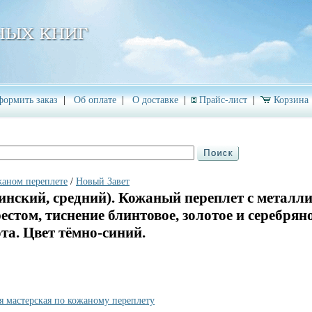
ормить заказ
|
Об оплате
|
О доставке
|
Прайс-лист
|
Корзина
жаном переплете
/
Новый Завет
инский, средний). Кожаный переплет с металл
стом, тиснение блинтовое, золотое и серебрян
ота. Цвет тёмно-синий.
я мастерская по кожаному переплету