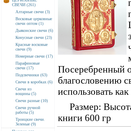
ЦЕРКОВНЫЕ
СВЕЧИ (261)
Алтарные свечи (3)
Восковые церковные
свечи оптом (1)
Дьяконские свечи (6)
Конусные свечи (23)
Красные восковые
свечи (9)
Номерные свечи (17)
Парафиновые
Посеребренный об
свечи (17)
Подсвечники (63)
благословению с
Свечи в коробках (6)
использовать как
Свечи из
вощины (5)
Свечи разные (10)
Размер: Высота 
Свечи ручной
работы (5)
книги 600 гр
Троицкие свечи.
Зеленые (9)