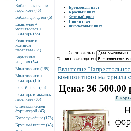
Библия в кожаном
Бронзовый цвет
переплете (46)
Красный цвет
Зеленый цвет
Библия для детей (6)
Синий цвет
Евангелие +
Фиолетовый цвет
молитвослов +
Псалтирь (53)
Евангелие в
кожаном
переплете (34)
Сортировать по
Карманные
Только производитель
издания (54)
Евангелие Напрестольное 
Молитвослов (168)
композитного материала
Молитвослов +
Псалтирь (18)
Цена: 36 500.00 
Новый Завет (43)
Псалтирь в кожаном
переплете (83)
С металлической
Нап
фурнитурой (45)
Богослужебные (178)
фор
Крупный шрифт (45)