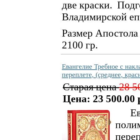
две краски. Под
Владимирской еп
Размер Апостола 2
2100 гр.
Евангелие Требное с нак
переплете, (среднее, крас
Старая цена
28 5
Цена: 23 500.00 
Еван
поли
переп