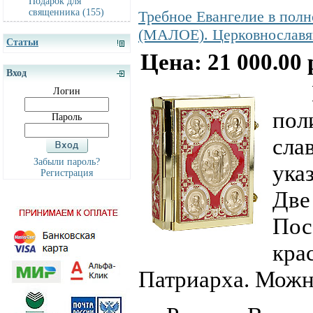
Подарок для
священника (155)
Требное Евангелие в полн
(МАЛОЕ). Церковнославян
Статьи
Цена: 21 000.00 
Вход
Ева
Логин
пол
Пароль
сла
Забыли пароль?
ука
Регистрация
Две
Пос
кра
Патриарха. Можно