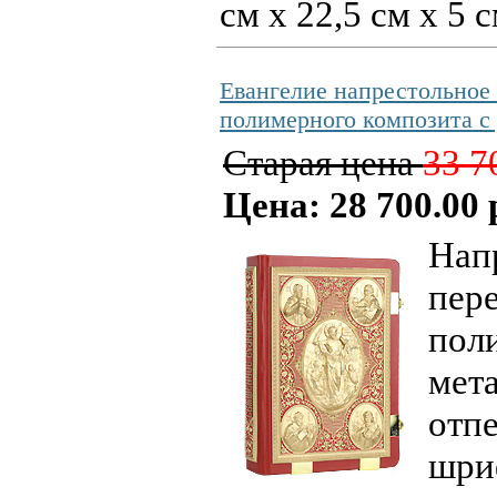
см х 22,5 см х 5 
Евангелие напрестольное 
полимерного композита с
Старая цена
33 7
Цена: 28 700.00 
Нап
пере
поли
мет
отп
шри