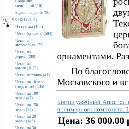
рос
Собрание
сочинений (16)
дву
Редкие издания (96)
ЧЕТКИ (4121)
Тек
Из сутажа (165)
цер
Четки браслеты (504)
Четки в
бог
автомобиль (72)
Четки из
орнаментами. Раз
дерева (289)
Четки из
По благословен
камня (1625)
Четки лестовка (41)
Московского и вс
Четки на 10 зерен
(перстные) (135)
Четки на 100
зерен (47)
Богослужебный Апостол в
Четки на 150
полимерного композита.
зерен (23)
Четки на 20
Цена: 36 000.00 
зерен (143)
Четки на 30