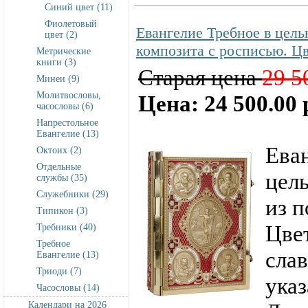
Синий цвет (11)
Фиолетовый
Евангелие Требное в цель
цвет (2)
композита с росписью. Ц
Метрические
книги (3)
Старая цена
29 5
Минеи (9)
Молитвословы,
Цена: 24 500.00 
часословы (6)
Напрестольное
Евангелие (13)
Ева
Октоих (2)
Отдельные
цел
службы (35)
Служебники (29)
из 
Типикон (3)
Цве
Требники (40)
Требное
слав
Евангелие (13)
Триоди (7)
указ
Часословы (14)
Календари на 2026