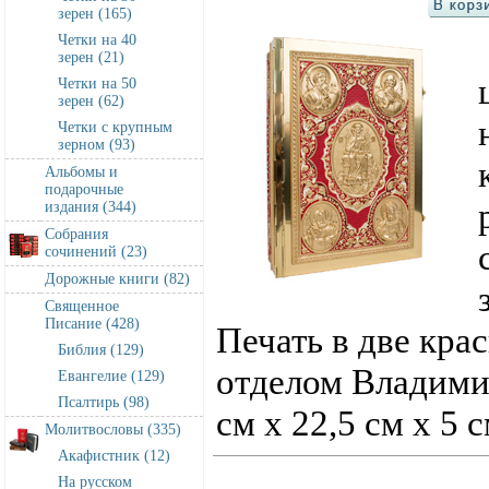
зерен (165)
Четки на 40
зерен (21)
Четки на 50
зерен (62)
Четки с крупным
зерном (93)
Альбомы и
подарочные
издания (344)
Собрания
сочинений (23)
Дорожные книги (82)
Священное
Писание (428)
Печать в две кра
Библия (129)
отделом Владими
Евангелие (129)
Псалтирь (98)
см х 22,5 см х 5 
Молитвословы (335)
Акафистник (12)
На русском