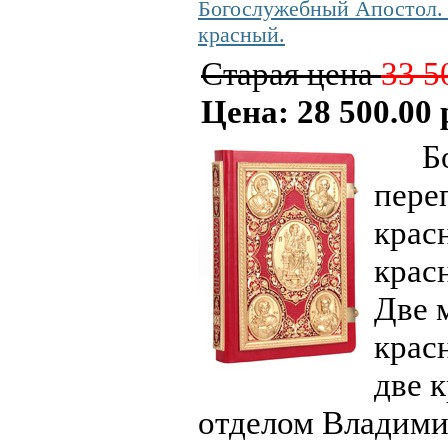
Богослужебный Апостол. 
красный.
Старая цена
33 5
Цена: 28 500.00 
Бого
переп
красн
крас
Две 
крас
две 
отделом Владими