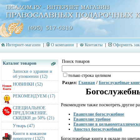
Интернет-магазин
|
О компании
|
Контакты
|
Оформить зак
Поиск товаров
Каталог товаров
Записки о здравии и
только строка целиком
об упокоении (12)
Раздел:
Главная
/
Богослужебные кни
НОВИНКИ (52)
Богослужебны
РЕКОМЕНДУЕМ (17)
Рекомендуем также посмотреть другие ра
СПЕЦИАЛЬНОЕ
ПРЕДЛОЖЕНИЕ.
Евангелие богослужебное
СКИДКИ до 50% (21)
Евангелие требное
Евангелие в цельнометаллическ
Утварь (47)
Апостол богослужебный
Книги в кожаном
Богослужебные книги в окладе по цветам
переплете (1327)